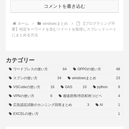
コメントを書き込む
ホーム
windowsまとめ
【プログラミング不
要】特定キーワードを含むツイートを取得しスプレッドシート
にまとめる方法
カテゴリー
ワードプレスの使い方
64
OPPOの使い方
48
スプシの使い方
34
windowsまとめ
23
VSCodeの使い方
16
GAS
10
python
9
VPNの使い方
6
都道府県/市区町村コピペ
4
広告認定試験のカンニング回答まとめ
3
AI
1
EXCELの使い方
1