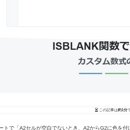
この記事は
約1分
ッドシートで「A2セルが空白でないとき、A2からG2に