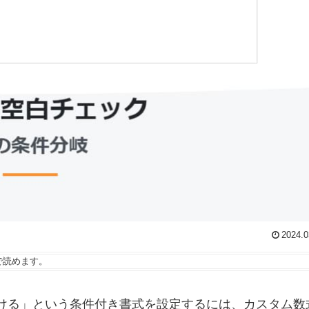
2024.0
で読めます。
色を付ける」という条件付き書式を設定するには、カスタム