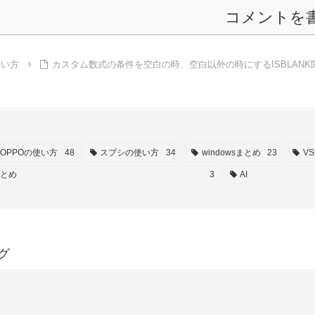
コメントを
使い方
カスタム数式の条件を空白の時、空白以外の時にするISBLANK
OPPOの使い方
48
スプシの使い方
34
windowsまとめ
23
V
とめ
3
AI
グ