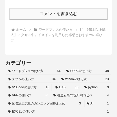
コメントを書き込む
ホーム
ワードプレスの使い方
【40本以上購
入】アクセス中古ドメインを利用した感想とおすすめの選び
方
カテゴリー
ワードプレスの使い方
64
OPPOの使い方
48
スプシの使い方
34
windowsまとめ
23
VSCodeの使い方
16
GAS
10
python
9
VPNの使い方
6
都道府県/市区町村コピペ
4
広告認定試験のカンニング回答まとめ
3
AI
1
EXCELの使い方
1