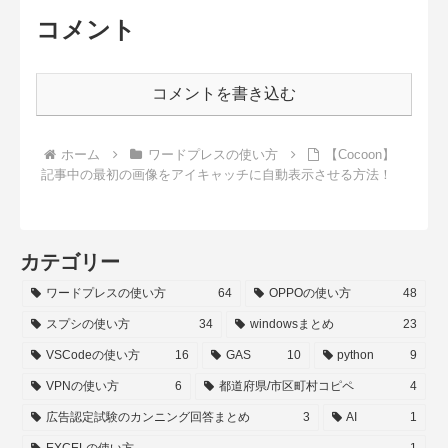
コメント
コメントを書き込む
ホーム
ワードプレスの使い方
【Cocoon】
記事中の最初の画像をアイキャッチに自動表示させる方法！
カテゴリー
ワードプレスの使い方
64
OPPOの使い方
48
スプシの使い方
34
windowsまとめ
23
VSCodeの使い方
16
GAS
10
python
9
VPNの使い方
6
都道府県/市区町村コピペ
4
広告認定試験のカンニング回答まとめ
3
AI
1
EXCELの使い方
1