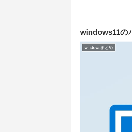
windows
windowsまとめ