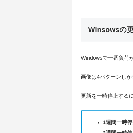
Winsows
Windowsで一番負
画像は4パターンし
更新を一時停止する
1週間一時
2週間一時