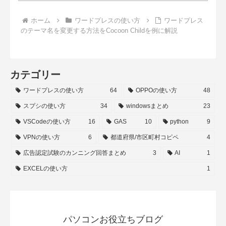
ホーム
ワードプレスの使い方
ワードプレス
のテーマ名を変更する方法をCocoon Childを例に解説
カテゴリー
ワードプレスの使い方
64
OPPOの使い方
48
スプシの使い方
34
windowsまとめ
23
VSCodeの使い方
16
GAS
10
python
9
VPNの使い方
6
都道府県/市区町村コピペ
4
広告認定試験のカンニング回答まとめ
3
AI
1
EXCELの使い方
1
パソコンお役立ちブログ