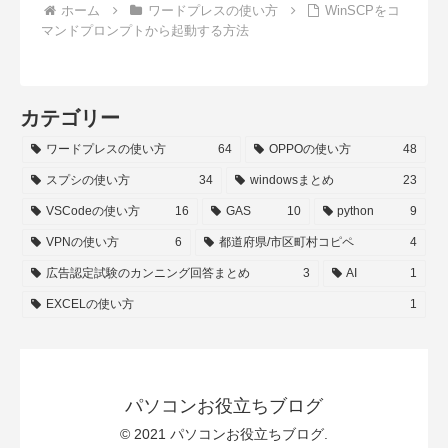
ホーム
ワードプレスの使い方
WinSCPをコ
マンドプロンプトから起動する方法
カテゴリー
ワードプレスの使い方
64
OPPOの使い方
48
スプシの使い方
34
windowsまとめ
23
VSCodeの使い方
16
GAS
10
python
9
VPNの使い方
6
都道府県/市区町村コピペ
4
広告認定試験のカンニング回答まとめ
3
AI
1
EXCELの使い方
1
パソコンお役立ちブログ
© 2021 パソコンお役立ちブログ.