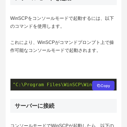
WinSCPをコンソールモードで起動するには、以下
のコマンドを使用します。
これにより、WinSCPがコマンドプロンプト上で操
作可能なコンソールモードで起動されます。
"C:\Program Files\WinSCP\WinSCP.exe"
 /co
Copy
サーバーに接続
コンソールモードでWinSCPが起動したら、以下の